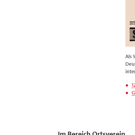
Als 
Deut
int
1
G
Im Bereich Ortsverein