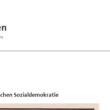
en
hs
schen Sozialdemokratie